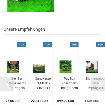
Unsere Empfehlungen
TOP
TOP
TOP
TOP
gal
2-er Set
Sandkasten
Pavillon
Blumentrepp
Pflanzkästen
"MULTI" +
"Rosenheim"
klein,
,
für Pergola
Sitzbox +
mit grünem
imprägniert
..
"Bamberg"...
Sonnendach...
Dach
imprägniert...
76,65 EUR
220,41 EUR
699,90 EUR
51,05 EUR