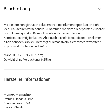
Beschreibung
Mit diesem honigbraunen Eckelement einer Blumentreppe lassen sich
ideal Hausecken verschönern. Zusammen mit dem als separaten Zubehör
bestellbaren geraden Element ergeben sich verschiedene
Kombinationsmöglichkeiten. Aber auch einzeln bietet dieses Eckelement
einen schönen Anblick. Gefertigt aus massivem Kiefernholz, wetterfest
imprägniert  für Innen und Außen.
Maße: B 87 x T 59 x H 62 cm;
Gewicht ohne Verpackung: 6,25 kg
Hersteller Informationen
Promex/Promadino
Promex Handels GmbH
Steinbrückerstr. 2-4
23556 Lübeck